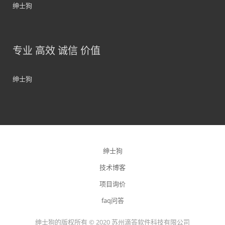
绅士狗
专业 高效 诚信 价值
绅士狗
绅士狗
技术博客
项目询价
faq问答
绅士狗的版权所有 © 2020 苏州滴答软件科技有限公司