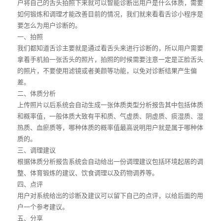
户将自己的舌头拍照下来就可以智能诊断出用户是什么体质，需要
如何锻炼和调理才能改善目前的情况，我们就来看看舌诊小程序是
要怎么为用户诊断的。
一、拍照
我们都知道舌诊主要就是通过看舌头来进行诊断的，所以用户需要
拿着手机拍一张舌头的照片，拍照的时候需要注意一定是正脸舌头
的照片，不要使用滤镜或者美颜等功能，以免对诊断结果产生偏
差。
二、体质分析
上传照片以后系统会自动生成一张体质类型分析报告其中包括体质
和概率值，一般体质大致有平和质、气虚质、阴虚质、痰湿质、湿
热质、血瘀质等，哪种体质的概率值最高说明用户就是属于哪种体
质的。
三、调理建议
根据体质分析报告系统会自动给出一份调理建议包括环境起居的调
整、体育锻炼的建议、饮食调理以及药物调养等。
四、点评
用户对系统给出的诊断及建议可以留下自己的点评，以给后面的用
户一个参考建议。
五、分享