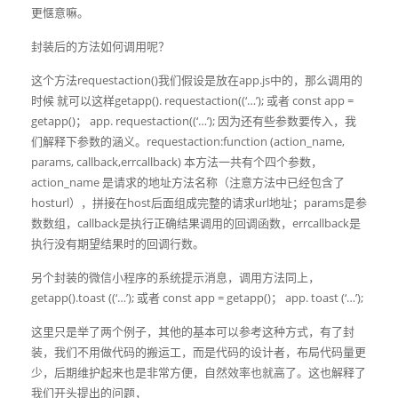
更惬意嘛。
封装后的方法如何调用呢？
这个方法requestaction()我们假设是放在app.js中的，那么调用的
时候 就可以这样getapp(). requestaction((‘…’); 或者 const app =
getapp()； app. requestaction((‘…’); 因为还有些参数要传入，我
们解释下参数的涵义。requestaction:function (action_name,
params, callback,errcallback) 本方法一共有个四个参数，
action_name 是请求的地址方法名称（注意方法中已经包含了
hosturl），拼接在host后面组成完整的请求url地址；params是参
数数组，callback是执行正确结果调用的回调函数，errcallback是
执行没有期望结果时的回调行数。
另个封装的微信小程序的系统提示消息，调用方法同上，
getapp().toast ((‘…’); 或者 const app = getapp()； app. toast (‘…’);
这里只是举了两个例子，其他的基本可以参考这种方式，有了封
装，我们不用做代码的搬运工，而是代码的设计者，布局代码量更
少，后期维护起来也是非常方便，自然效率也就高了。这也解释了
我们开头提出的问题，