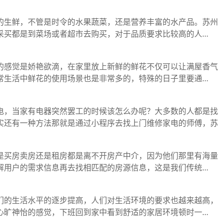
的生鲜，不管是时令的水果蔬菜，还是营养丰富的水产品。苏州
采买都是到菜场或者超市去购买，对于品质要求比较高的人…
的感觉是娇艳欲滴，在家里放上新鲜的鲜花不仅可以让满屋香气
常生活中鲜花的使用场景也是非常多的，特殊的日子里要通…
电，当家有电器突然罢工的时候该怎么办呢？大多数的人都是找
实还有一种方法那就是通过小程序去找上门维修家电的师傅，苏
是买房卖房还是租房都是离不开房产中介，因为他们那里有海量
解用户的需求信息再去找相匹配的房源信息，这是我们传统…
们的生活水平的逐步提高，人们对生活环境的要求也越来越高，
心旷神怡的感觉，下班回到家中看到舒适的家居环境顿时一…